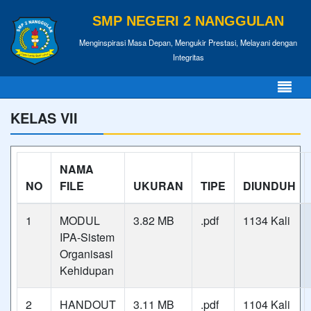
SMP NEGERI 2 NANGGULAN
Menginspirasi Masa Depan, Mengukir Prestasi, Melayani dengan
Integritas
KELAS VII
NAMA
NO
FILE
UKURAN
TIPE
DIUNDUH
1
MODUL
3.82 MB
.pdf
1134 Kali
IPA-Sistem
Organisasi
Kehidupan
2
HANDOUT
3.11 MB
.pdf
1104 Kali