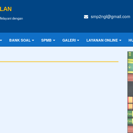
ULAN
smp2ngl@gmail.com
Melayani dengan
BANK SOAL
SPMB
GALERI
LAYANAN ONLINE
H